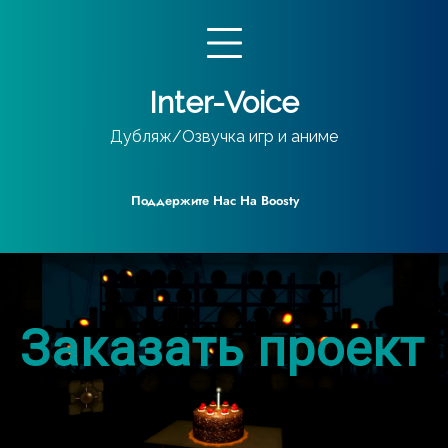
Перейти
к
содержимому
Inter-Voice
Дубляж/Озвучка игр и аниме
Поддержите Нас На Boosty
Заказать проект