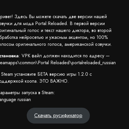
ривет! Здесь Вы можете скачать две версии нашей
звучки для мода Portal:Reloaded. В первой версии
ригинальный голос и текст нашего диктора, во второй
бработка нейросетью и ужасным акцентом, но 100%
олосом оригинального голоса, американской озвучки.
становка
: VPK файл должен находится по адресу —
teamapps\common\Portal Reloaded\portalreloaded_russian
 Steam установите БЕТА версию игры 1.2.0 с
оддержкой коопа. ЭТО ВАЖНО.
араметры запуска в Steam:
language russian
Скачать русификатор