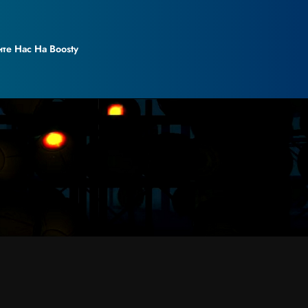
е Нас На Boosty