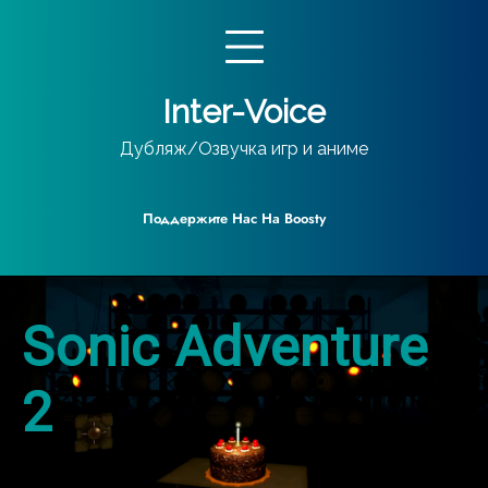
Перейти
к
содержимому
Inter-Voice
Дубляж/Озвучка игр и аниме
Поддержите Нас На Boosty
Sonic Adventure
2