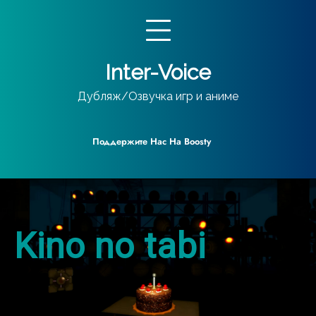
Перейти
к
содержимому
Inter-Voice
Дубляж/Озвучка игр и аниме
Поддержите Нас На Boosty
Kino no tabi