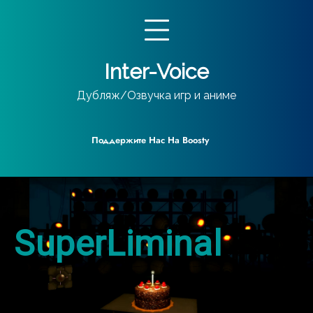
Перейти
к
содержимому
Inter-Voice
Дубляж/Озвучка игр и аниме
Поддержите Нас На Boosty
SuperLiminal